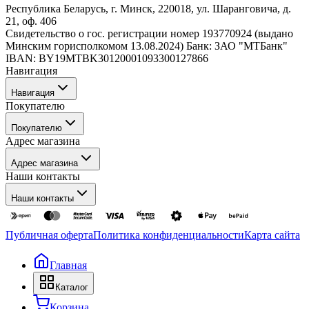
Республика Беларусь, г. Минск, 220018, ул. Шаранговича, д.
21, оф. 406
Свидетельство о гос. регистрации номер 193770924 (выдано
Минским горисполкомом 13.08.2024) Банк: ЗАО "МТБанк"
IBAN: BY19MTBK30120001093300127866
Навигация
Навигация
Покупателю
Каталог
Покупателю
О компании
Адрес магазина
Стать партнером
Как сделать заказ
Отзывы
Адрес магазина
Оплата
Новости
Наши контакты
Доставка и самовывоз
Акции
Оптовым покупателям
Наши контакты
Обмен и возврат товара
г. Минск, Щомыслицкий сельсовет, 19/1
Публичная оферта
Политика конфиденциальности
Карта сайта
9:00 – 18:00 (пн-пт)
+375 (29) 300-00-07
Главная
info@homa.by
Каталог
Корзина