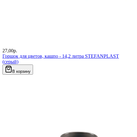
27,00
р.
Горшок для цветов, кашпо - 14,2 литра STEFANPLAST
(серый)
В корзину