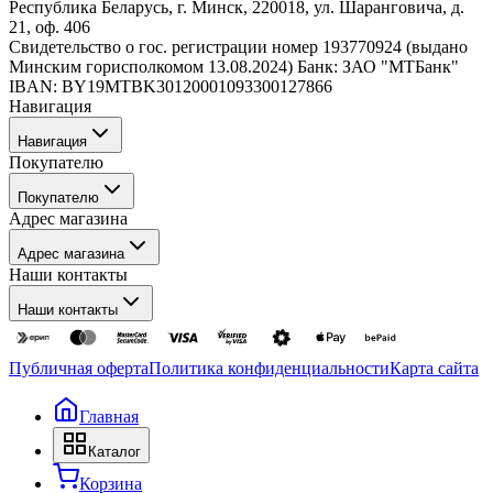
Республика Беларусь, г. Минск, 220018, ул. Шаранговича, д.
21, оф. 406
Свидетельство о гос. регистрации номер 193770924 (выдано
Минским горисполкомом 13.08.2024) Банк: ЗАО "МТБанк"
IBAN: BY19MTBK30120001093300127866
Навигация
Навигация
Покупателю
Каталог
Покупателю
О компании
Адрес магазина
Стать партнером
Как сделать заказ
Отзывы
Адрес магазина
Оплата
Новости
Наши контакты
Доставка и самовывоз
Акции
Оптовым покупателям
Наши контакты
Обмен и возврат товара
г. Минск, Щомыслицкий сельсовет, 19/1
Публичная оферта
Политика конфиденциальности
Карта сайта
9:00 – 18:00 (пн-пт)
+375 (29) 300-00-07
Главная
info@homa.by
Каталог
Корзина